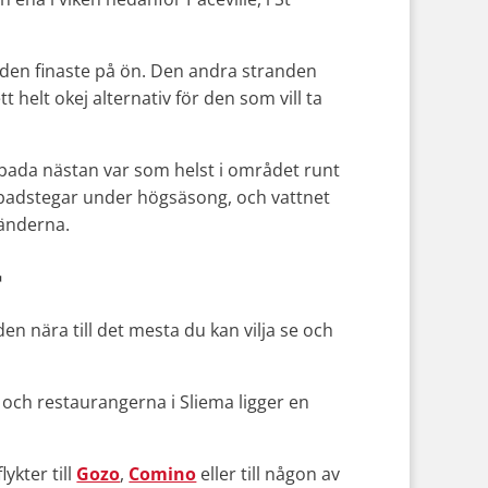
n den finaste på ön. Den andra stranden
tt helt okej alternativ för den som vill ta
t bada nästan var som helst i området runt
t badstegar under högsäsong, och vattnet
ränderna.
r
den nära till det mesta du kan vilja se och
och restaurangerna i Sliema ligger en
lykter till
Gozo
,
Comino
eller till någon av