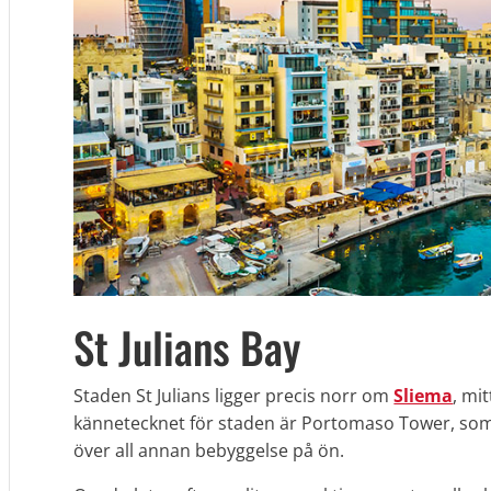
St Julians Bay
Staden St Julians ligger precis norr om
Sliema
, mi
kännetecknet för staden är Portomaso Tower, som
över all annan bebyggelse på ön.