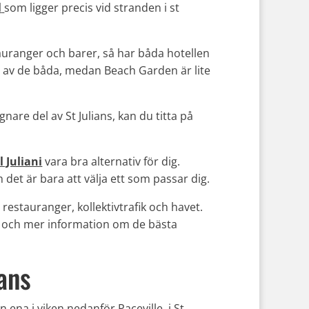
l
som ligger precis vid stranden i st
tauranger och barer, så har båda hotellen
vet av de båda, medan Beach Garden är lite
gnare del av St Julians, kan du titta på
l Juliani
vara bra alternativ för dig.
ch det är bara att välja ett som passar dig.
restauranger, kollektivtrafik och havet.
s och mer information om de bästa
ians
n ena i viken nedanför Paceville, i St