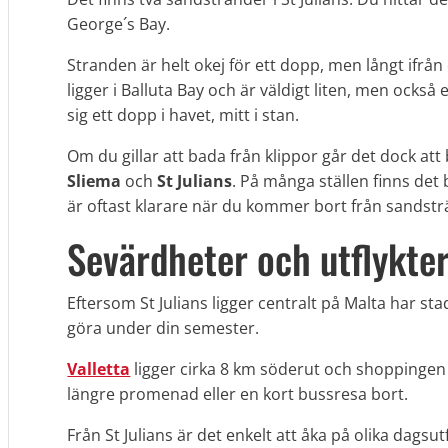
George´s Bay.
Stranden är helt okej för ett dopp, men långt ifrå
ligger i Balluta Bay och är väldigt liten, men också e
sig ett dopp i havet, mitt i stan.
Om du gillar att bada från klippor går det dock at
Sliema
och
St Julians
. På många ställen finns de
är oftast klarare när du kommer bort från sandst
Sevärdheter och utflykte
Eftersom St Julians ligger centralt på Malta har sta
göra under din semester.
Valletta
ligger cirka 8 km söderut och shoppingen 
längre promenad eller en kort bussresa bort.
Från St Julians är det enkelt att åka på olika dagsutf