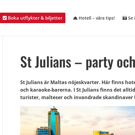
Boka utflykter & biljetter
Hotell – våra tips!
Se 
St Julians – party oc
St Julians är Maltas nöjeskvarter. Här finns ho
och karaoke-barerna. I St Julians finns det allt
turister, malteser och invandrade skandinaver fö