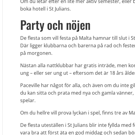
Om du letar efter en lite mer aktiv semester, eller 
boka hotell i St Julians.
Party och nöjen
De flesta som vill festa på Malta hamnar till slut i 
Där ligger klubbarna och barerna på rad och festen
på morgonen.
Nästan alla nattklubbar har gratis inträde, men ko
ung – eller ser ung ut – eftersom det är 18 års åld
Paceville har något för alla, och även om du inte g
du kan sitta och prata med nya och gamla vänner, 
spelar.
Om du hellre vill prova lyckan i spel, finns tre av M
De flesta uteställen i St Julians blir inte fyllda med 
vara bra att först äta en god middag och sedan bör