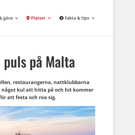
& göra
Platser
Fakta & tips
h puls på Malta
tellen, restaurangerna, nattklubbarna
id något kul att hitta på och hit kommer
r att festa och roa sig.