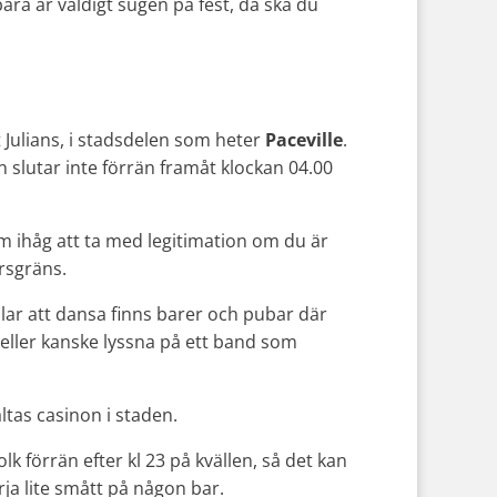
bara är väldigt sugen på fest, då ska du
St Julians, i stadsdelen som heter
Paceville
.
 slutar inte förrän framåt klockan 04.00
m ihåg att ta med legitimation om du är
ersgräns.
illar att dansa finns barer och pubar där
eller kanske lyssna på ett band som
altas casinon i staden.
folk förrän efter kl 23 på kvällen, så det kan
ja lite smått på någon bar.