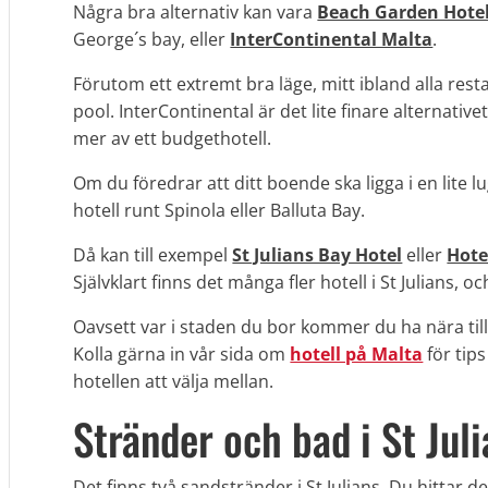
Några bra alternativ kan vara
Beach Garden Hote
George´s bay, eller
InterContinental Malta
.
Förutom ett extremt bra läge, mitt ibland alla res
pool. InterContinental är det lite finare alternati
mer av ett budgethotell.
Om du föredrar att ditt boende ska ligga i en lite lu
hotell runt Spinola eller Balluta Bay.
Då kan till exempel
St Julians Bay Hotel
eller
Hote
Självklart finns det många fler hotell i St Julians, o
Oavsett var i staden du bor kommer du ha nära till 
Kolla gärna in vår sida om
hotell på Malta
för tip
hotellen att välja mellan.
Stränder och bad i St Jul
Det finns två sandstränder i St Julians. Du hittar de