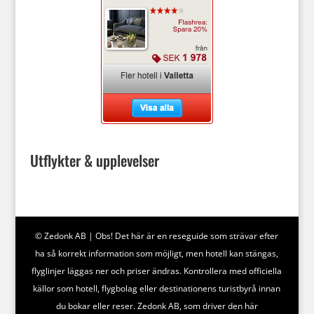
Utflykter & upplevelser
© Zedonk AB | Obs! Det här är en reseguide som strävar efter
ha så korrekt information som möjligt, men hotell kan stängas,
flyglinjer läggas ner och priser ändras. Kontrollera med officiella
källor som hotell, flygbolag eller destinationens turistbyrå innan
du bokar eller reser. Zedonk AB, som driver den här